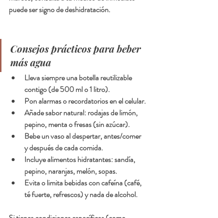
puede ser signo de deshidratación.
Consejos prácticos para beber 
más agua
Lleva siempre una botella reutilizable 
contigo (de 500 ml o 1 litro).
Pon alarmas o recordatorios en el celular.
Añade sabor natural: rodajas de limón, 
pepino, menta o fresas (sin azúcar).
Bebe un vaso al despertar, antes/comer 
y después de cada comida.
Incluye alimentos hidratantes: sandía, 
pepino, naranjas, melón, sopas.
Evita o limita bebidas con cafeína (café, 
té fuerte, refrescos) y nada de alcohol.
Si tienes condiciones específicas (como 