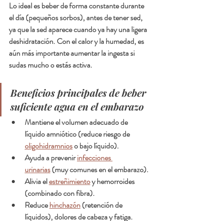
Lo ideal es beber 
de forma constante
 durante 
el día (pequeños sorbos), antes de tener sed, 
ya que la sed aparece cuando ya hay una ligera 
deshidratación. Con el calor y la humedad, es 
aún más importante aumentar la ingesta si 
sudas mucho o estás activa.
Beneficios principales de beber 
suficiente agua en el embarazo
Mantiene el volumen adecuado de 
líquido amniótico
 (reduce riesgo de 
oligohidramnios
 o bajo líquido).
Ayuda a prevenir 
infecciones 
urinarias
 (muy comunes en el embarazo).
Alivia el 
estreñimiento
 y hemorroides 
(combinado con fibra).
Reduce 
hinchazón
 (retención de 
líquidos), dolores de cabeza y fatiga.