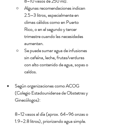
8–10 vasos de 250 ml).
Algunas recomendaciones indican 
2.5–3 litros
, especialmente en 
climas cálidos como en Puerto 
Rico, o en el segundo y tercer 
trimestre cuando las necesidades 
aumentan.
Se puede sumar agua de infusiones 
sin cafeína, leche, frutas/verduras 
con alto contenido de agua, sopas o 
caldos.
Según organizaciones como ACOG 
(Colegio Estadounidense de Obstetras y 
Ginecólogos)
:
8–12 vasos
 al día (aprox. 
64–96 onzas
 o 
1.9–2.8 litros
), priorizando agua simple.