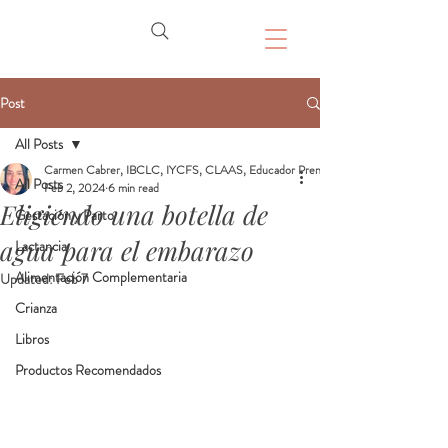
Post
All Posts
Carmen Cabrer, IBCLC, IYCFS, CLAAS, Educador Prenatal, Doula
All Posts
Feb 2, 2024
6 min read
Eligiendo una botella de
Gestación y Parto
agua para el embarazo
Lactancia
Alimentación Complementaria
Updated:
Feb 7
Crianza
Libros
Productos Recomendados