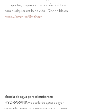
transportar, lo que es una opción práctica 
para cualquier estilo de vida.  Disponible en 
https://amzn.to/3w8nzzf
Botella de agua para el embarazo 
HYDRARANK—
botella de agua de gran 
capacidad para toda persona gestante que 