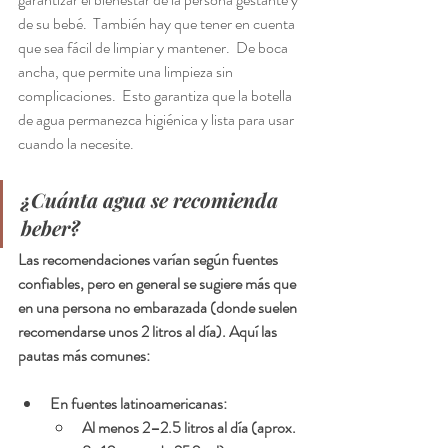
de su bebé.  También hay que tener en cuenta 
que sea fácil de limpiar y mantener.  De boca 
ancha, que permite una limpieza sin 
complicaciones.  Esto garantiza que la botella  
de agua permanezca higiénica y lista para usar 
cuando la necesite. 
¿Cuánta agua se recomienda 
beber?
Las recomendaciones varían según fuentes 
confiables, pero en general se sugiere 
más que 
en una persona no embarazada (donde suelen 
recomendarse unos 2 litros al día). Aquí las 
pautas más comunes:
En fuentes latinoamericanas
:
Al menos 
2–2.5 litros
 al día (aprox. 