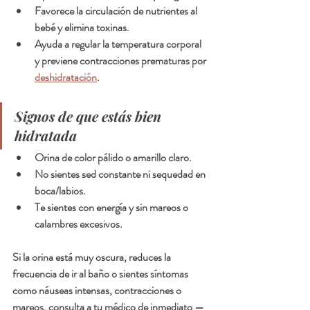
Favorece la circulación de nutrientes al 
bebé y elimina toxinas.
Ayuda a regular la temperatura corporal 
y previene contracciones prematuras por 
deshidratación
.
Signos de que estás bien 
hidratada
Orina de color pálido o amarillo claro.
No sientes sed constante ni sequedad en 
boca/labios.
Te sientes con energía y sin mareos o 
calambres excesivos.
Si la orina está muy oscura, reduces la 
frecuencia de ir al baño o sientes síntomas 
como náuseas intensas, contracciones o 
mareos, consulta a tu médico de inmediato —