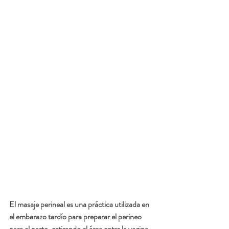
El masaje perineal es una práctica utilizada en 
el embarazo tardío para preparar el perineo 
para el parto, estirando el área entre la vagina 