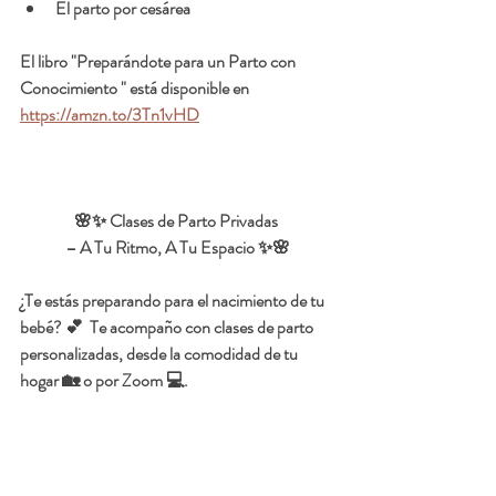
El parto por cesárea 
El libro "Preparándote para un Parto con 
Conocimiento " está disponible en 
https://amzn.to/3Tn1vHD
🌸✨ Clases de Parto Privadas 
– A Tu Ritmo, A Tu Espacio ✨🌸
¿Te estás preparando para el nacimiento de tu 
bebé? 💕  Te acompaño con clases de parto 
personalizadas, desde la comodidad de tu 
hogar 🏡 o por Zoom 💻.