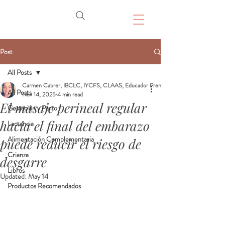
Post
All Posts
Carmen Cabrer, IBCLC, IYCFS, CLAAS, Educador Prenatal, Doula
All Posts
Nov 14, 2025
4 min read
El masaje perineal regular
Gestación y Parto
hacia el final del embarazo
Lactancia
Alimentación Complementaria
puede reducir el riesgo de
Crianza
desgarre
Libros
Updated:
May 14
Productos Recomendados