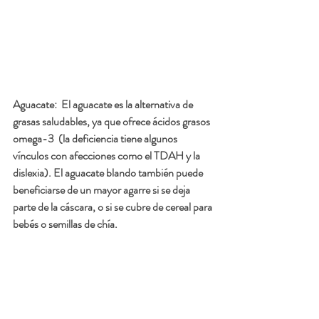
Aguacate:
  El aguacate es la alternativa de 
grasas saludables, ya que ofrece ácidos grasos 
omega-3  (la deficiencia tiene algunos 
vínculos con afecciones como el TDAH y la 
dislexia). El aguacate blando también puede 
beneficiarse de un mayor agarre si se deja 
parte de la cáscara, o si se cubre de cereal para 
bebés o semillas de chía.