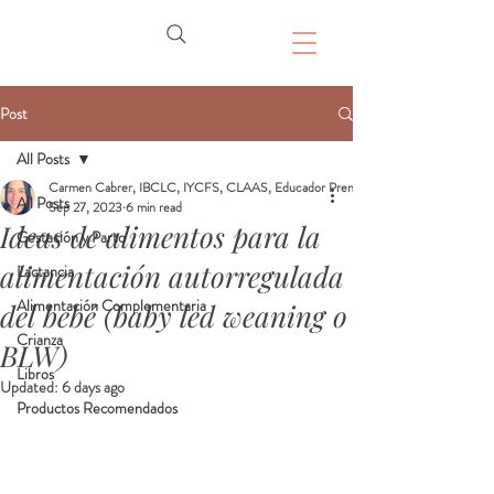
Post
All Posts
Carmen Cabrer, IBCLC, IYCFS, CLAAS, Educador Prenatal, Doula
All Posts
Sep 27, 2023
6 min read
Ideas de alimentos para la
Gestación y Parto
alimentación autorregulada
Lactancia
Alimentación Complementaria
del bebé (baby led weaning o
Crianza
BLW)
Libros
Updated:
6 days ago
Productos Recomendados