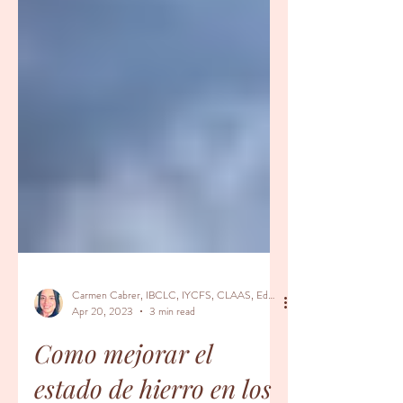
Carmen Cabrer, IBCLC, IYCFS, CLAAS, Educador Prenatal, Doula
Apr 20, 2023
3 min read