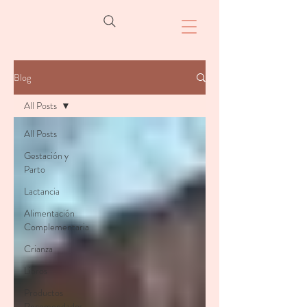
Blog
All Posts
All Posts
Gestación y
Parto
Lactancia
Alimentación
Complementaria
Crianza
Libros
Productos
Recomendados