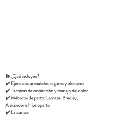
💫 ¿Qué incluyen?
✔️ Ejercicios prenatales seguros y efectivos
✔️ Técnicas de respiración y manejo del dolor
✔️ Métodos de parto: Lamaze, Bradley, 
Alexander e Hipnoparto
✔️ Lactancia 
✔️ Preparación física y emocional
✔️ Apoyo individualizado para ti (y tu 
acompañante)