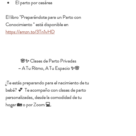
El parto por cesárea 
El libro "Preparándote para un Parto con 
Conocimiento " está disponible en 
https://amzn.to/3Tn1vHD
🌸✨ Clases de Parto Privadas 
– A Tu Ritmo, A Tu Espacio ✨🌸
¿Te estás preparando para el nacimiento de tu 
bebé? 💕  Te acompaño con clases de parto 
personalizadas, desde la comodidad de tu 
hogar 🏡 o por Zoom 💻.