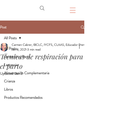
Post
All Posts
Carmen Cabrer, IBCLC, IYCFS, CLAAS, Educador Prenatal, Doula
All Posts
Jan 8, 2021
3 min read
Técnicas de respiración para
Gestación y Parto
el parto
Lactancia
Alimentación Complementaria
Updated:
Jun 3
Crianza
Libros
Productos Recomendados