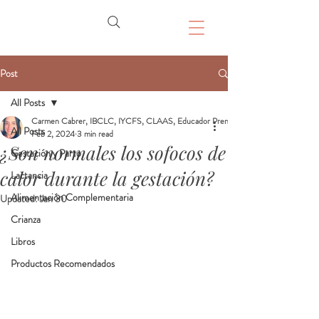
Post
All Posts
Carmen Cabrer, IBCLC, IYCFS, CLAAS, Educador Prenatal, Doula
All Posts
Feb 2, 2024
3 min read
¿Son normales los sofocos de
Gestación y Parto
calor durante la gestación?
Lactancia
Alimentación Complementaria
Updated:
Jan 30
Crianza
Libros
Productos Recomendados