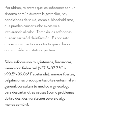
Por último, mientras que los sofocones son un 
síntoma común durante la gestación, hay 
condiciones de salud, como el hipotiroidismo, 
que pueden causar sudor excesivo e 
intolerancia al calor.  También los sofocones 
pueden ser señal de infección.  Es por esto 
que es sumamente importante que lo hable 
con su médico obstetra o partera. 
Si los sofocos son muy intensos, frecuentes, 
vienen con fiebre real (>37.5-37.7 °C o 
>99.5°-99.86° F sostenida), mareos fuertes, 
palpitaciones preocupantes o te sientes mal en 
general, consulta a tu médico o ginecólogo 
para descartar otras causas (como problemas 
de tiroides, deshidratación severa o algo 
menos común).