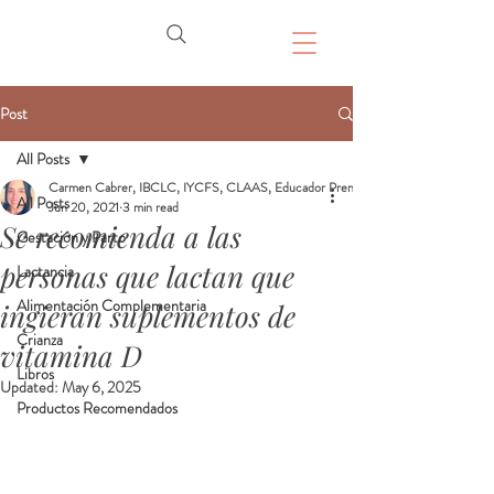
Post
All Posts
Carmen Cabrer, IBCLC, IYCFS, CLAAS, Educador Prenatal, Doula
All Posts
Jun 20, 2021
3 min read
Se recomienda a las
Gestación y Parto
personas que lactan que
Lactancia
Alimentación Complementaria
ingieran suplementos de
Crianza
vitamina D
Libros
Updated:
May 6, 2025
Productos Recomendados