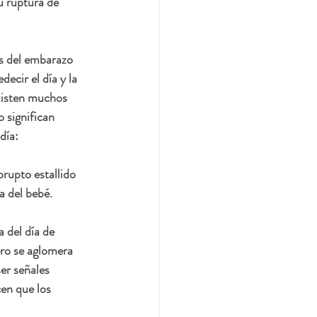
u ruptura de 
as del embarazo 
ecir el día y la 
Existen muchos 
 significan 
día:
rupto estallido 
a del bebé. 
 del día de 
ero se aglomera 
er señales 
en que los 