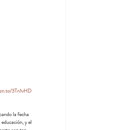
mzn.to/3Tn1vHD
ando la fecha 
 educación, y el 
parto son tan 