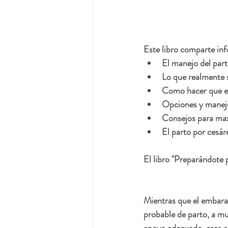
Este libro comparte in
El manejo del part
Lo que realmente s
Como hacer que el
Opciones y manejo
Consejos para maxi
El parto por cesár
El libro "Preparándote 
Mientras que el embara
probable de parto, a mu
apoyo adecuado, esas an