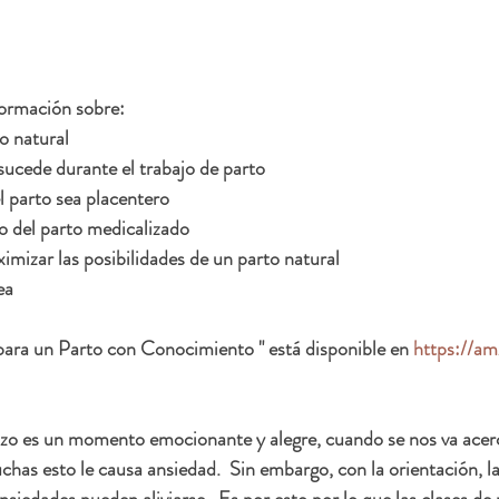
formación sobre:
o natural
ucede durante el trabajo de parto
 parto sea placentero
 del parto medicalizado
mizar las posibilidades de un parto natural
ea 
para un Parto con Conocimiento " está disponible en 
https://a
zo es un momento emocionante y alegre, cuando se nos va acerc
chas esto le causa ansiedad.  Sin embargo, con la orientación, la
siedades pueden aliviarse.  Es por esto por lo que las clases de 