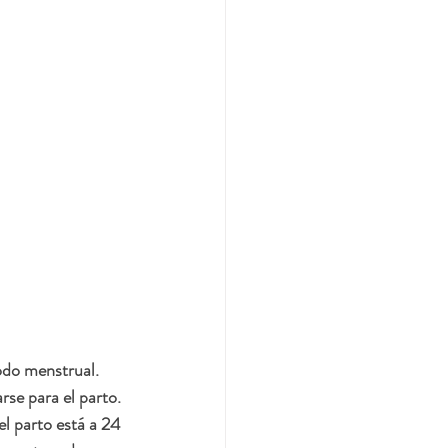
odo menstrual. 
se para el parto. 
l parto está a 24 