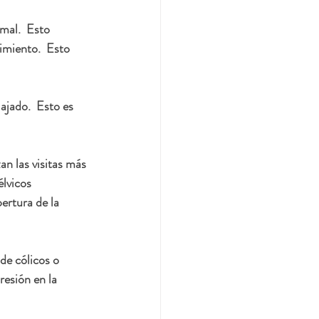
mal.  Esto 
imiento.  Esto 
ajado.  Esto es 
n las visitas más 
lvicos 
ertura de la 
e cólicos o 
esión en la 