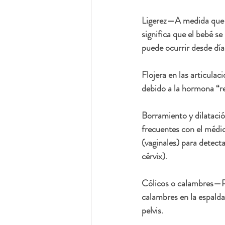
Ligerez
—A medida que el
significa que el bebé s
puede ocurrir desde día
Flojera en las articulac
debido a la hormona “rel
Borramiento y dilatació
frecuentes con el médi
(vaginales) para detecta
cérvix). 
Cólicos o calambres
—Po
calambres en la espalda
pelvis. 