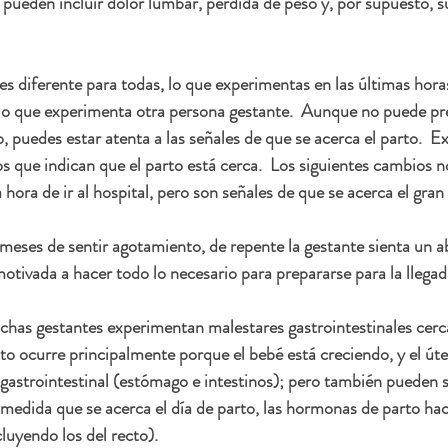
 pueden incluir dolor lumbar, pérdida de peso y, por supuesto, s
es diferente para todas, lo que experimentas en las últimas hor
 lo que experimenta otra persona gestante.  Aunque no puede pred
o, puedes estar atenta a las señales de que se acerca el parto.  
s que indican que el parto está cerca.  Los siguientes cambios no
ora de ir al hospital, pero son señales de que se acerca el gran 
ses de sentir agotamiento, de repente la gestante sienta un ab
motivada a hacer todo lo necesario para prepararse para la llegad
as gestantes experimentan malestares gastrointestinales cerca
sto ocurre principalmente porque el bebé está creciendo, y el út
o gastrointestinal (estómago e intestinos); pero también pueden s
medida que se acerca el día de parto, las hormonas de parto hac
luyendo los del recto). 