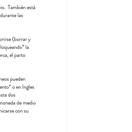
is.  También está 
 durante las 
rirse (borrar y 
loqueando” la 
rca, el parto 
íneos pueden 
nto” o en Ingles 
sta dos 
 moneda de medio 
icarse con su 