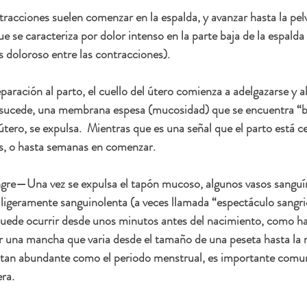
acciones suelen comenzar en la espalda, y avanzar hasta la pelv
ue se caracteriza por dolor intenso en la parte baja de la espalda
s doloroso entre las contracciones). 
aración al parto, el cuello del útero comienza a adelgazarse y ab
to sucede, una membrana espesa (mucosidad) que se encuentra “b
útero, se expulsa.  Mientras que es una señal que el parto está ce
as, o hasta semanas en comenzar. 
ngre
—Una vez se expulsa el tapón mucoso, algunos vasos sangu
ligeramente sanguinolenta (a veces llamada “espectáculo sangrie
puede ocurrir desde unos minutos antes del nacimiento, como ha
r una mancha que varia desde el tamaño de una peseta hasta la
es tan abundante como el periodo menstrual, es importante comun
ra. 