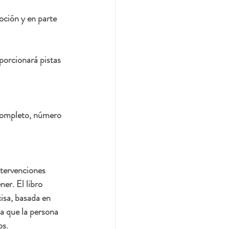
ción y en parte 
porcionará pistas 
 completo, número 
ntervenciones 
er. El libro 
sa, basada en 
a que la persona 
s.  