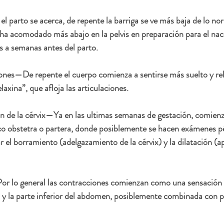
 parto se acerca, de repente la barriga se ve más baja de lo nor
e ha acomodado más abajo en la pelvis en preparación para el nac
s a semanas antes del parto. 
iones
—De repente el cuerpo comienza a sentirse más suelto y rel
axina”, que afloja las articulaciones. 
n de la cérvix
—Ya en las ultimas semanas de gestación, comienza
co obstetra o partera, donde posiblemente se hacen exámenes pé
r el borramiento (adelgazamiento de la cérvix) y la dilatación (ap
r lo general las contracciones comienzan como una sensación d
 y la parte inferior del abdomen, posiblemente combinada con pr