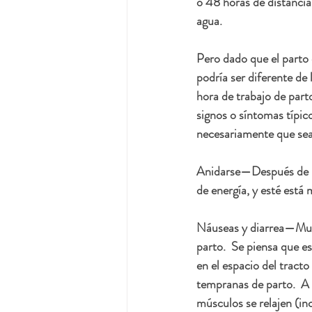
o 48 horas de distancia
agua.  
Pero dado que el parto 
podría ser diferente de
hora de trabajo de part
signos o síntomas típico
necesariamente que sea h
Anidarse
—Después de me
de energía, y esté está 
Náuseas y diarrea
—Much
parto.  Se piensa que e
en el espacio del tract
tempranas de parto.  A 
músculos se relajen (inc