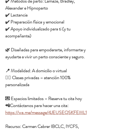
✔️ Métodos de parto: Lamaze, Bradley, 
Alexander e Hipnoparto
✔️ Lactancia 
✔️ Preparación física y emocional
✔️ Apoyo individualizado para ti (y tu 
acompañante)
🌿 Diseñadas para empoderarte, informarte y 
ayudarte a vivir un parto consciente y seguro.
📍 Modalidad: A domicilio o virtual
👩‍⚕️ Clases privadas – atención 100% 
personalizada
💌 Espacios limitados – Reserva tu cita hoy
📲Contáctanos para hacer una cita:  
https://wa.me/message/4JEUSEQSKFEML1
Recurso: 
Carmen Cabrer IBCLC, IYCFS, 