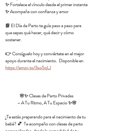
✨ Fortalece el vínculo desde el primer instante
✨ Acompaña con confianza y amor
📘 El Día de Parto te guía paso a paso para 
que sepas qué hacer, qué decir y cómo 
sostener.
👉 Consíguelo hoy y conviértete en el mejor 
apoyo durante el nacimiento.  Disponible en 
https://amzn.to/3xo5qLJ
🌸✨ Clases de Parto Privadas 
– A Tu Ritmo, A Tu Espacio ✨🌸
¿Te estás preparando para el nacimiento de tu 
bebé? 💕  Te acompaño con clases de parto 
personalizadas, desde la comodidad de tu 