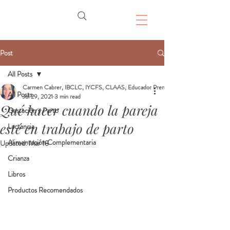
Post
All Posts
Carmen Cabrer, IBCLC, IYCFS, CLAAS, Educador Prenatal, Doula
All Posts
Jul 29, 2021
3 min read
Qué hacer cuando la pareja
Gestación y Parto
esté en trabajo de parto
Lactancia
Alimentación Complementaria
Updated:
Mar 18
Crianza
Libros
Productos Recomendados