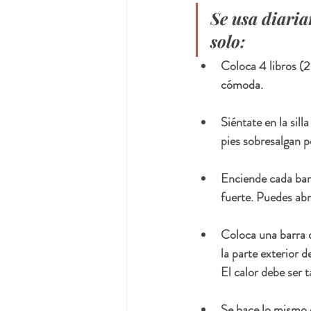
Se usa diaria
solo:
Coloca 4 libros (2 
cómoda. 
Siéntate en la sill
pies sobresalgan p
Enciende cada barr
fuerte. Puedes abri
Coloca una barra d
la parte exterior d
El calor debe ser 
Se hace lo mismo c