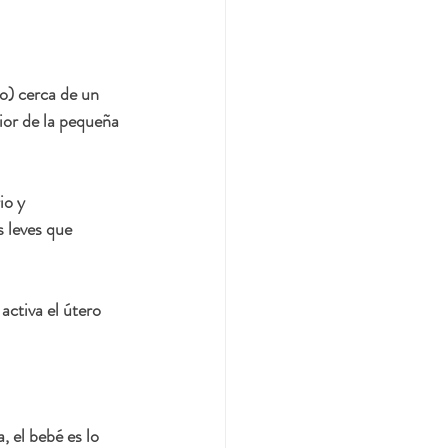
o) cerca de un 
ior de la pequeña 
io y 
 leves que 
activa el útero 
 el bebé es lo 