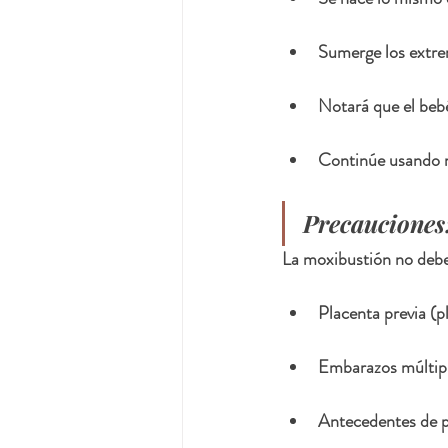
Sumerge los extrem
Notará que el bebé
Continúe usando m
Precauciones
La moxibustión no debe 
Placenta previa (p
Embarazos múltipl
Antecedentes de p