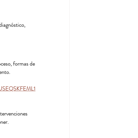
diagnóstico, 
oceso, formas de 
ento.
JEUSEQSKFEML1
ntervenciones 
ner. 