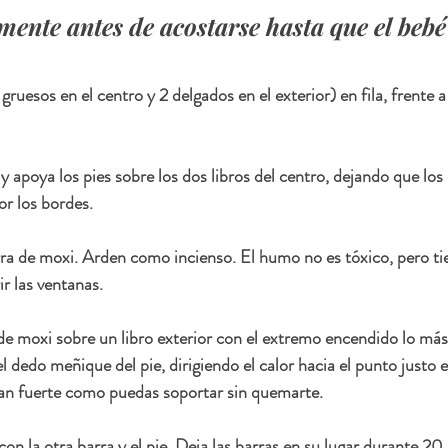
mente antes de acostarse hasta que el bebé 
gruesos en el centro y 2 delgados en el exterior) en fila, frente a 
a y apoya los pies sobre los dos libros del centro, dejando que los
or los bordes. 
a de moxi. Arden como incienso. El humo no es tóxico, pero tie
r las ventanas. 
e moxi sobre un libro exterior con el extremo encendido lo más 
el dedo meñique del pie, dirigiendo el calor hacia el punto justo 
tan fuerte como puedas soportar sin quemarte. 
on la otra barra y el pie. Deja las barras en su lugar durante 20