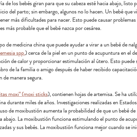
 de los bebés giran para que su cabeza esté hacia abajo, listo pa
nicio del parto; sin embargo, algunos no lo hacen. Un bebé que vi
ener más dificultades para nacer. Esto puede causar problemas 
y es más probable que el bebé nazca por cesárea.
po de medicina china que puede ayudar a virar a un bebé de nalg
emesia spp.
) cerca de la piel en un punto de acupuntura en el d
ción de calor y proporcionar estimulación al útero. Esto puede s
bro de la familia o amigo después de haber recibido capacitaci
n de manera segura.
itas moxi" (moxi sticks
), contienen hojas de artemisa. Se ha utili
ina durante miles de años. Investigaciones realizadas en Estado
so de moxibustión aumenta la probabilidad de que un bebé de na
ia abajo. La moxibustión funciona estimulando el punto de acup
zadas y sus bebés. La moxibustión funciona mejor cuando se inic