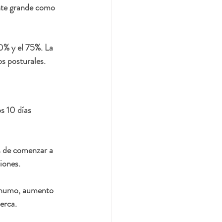
nte grande como 
0% y el 75%. La 
s posturales.
s 10 días 
s de comenzar a 
iones.
l humo, aumento 
erca.