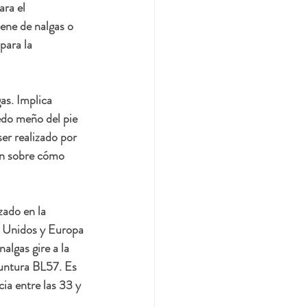
ra el 
ene de nalgas o 
para la 
as. Implica 
edo meño del pie 
er realizado por 
ón sobre cómo 
zado en la 
s Unidos y Europa 
lgas gire a la 
untura BL57. Es 
ia entre las 33 y 