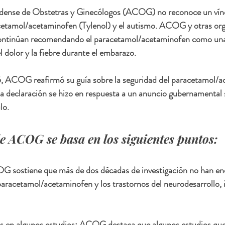
dense de Obstetras y Ginecólogos (ACOG) no reconoce un víncu
acetamol/acetaminofen (Tylenol) y el autismo. ACOG y otras org
ontinúan recomendando el paracetamol/acetaminofen como una 
el dolor y la fiebre durante el embarazo.
 ACOG reafirmó su guía sobre la seguridad del paracetamol/a
ta declaración se hizo en respuesta a un anuncio gubernamental
lo. 
e ACOG se basa en los siguientes puntos:
OG sostiene que más de dos décadas de investigación no han en
 paracetamol/acetaminofen y los trastornos del neurodesarrollo, i
 en algunos estudios: ACOG destaca que algunos estudios que