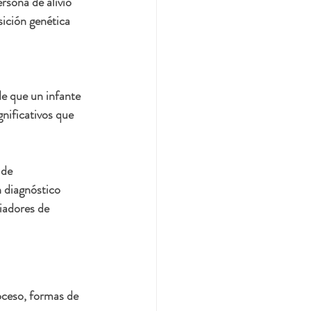
rsona de alivio 
ición genética 
e que un infante 
gnificativos que 
 de 
 diagnóstico 
iadores de 
oceso, formas de 