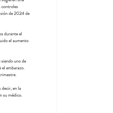
 controles 
visión de 2024 de 
os durante el 
luido el aumento 
 siendo uno de 
e el embarazo. 
trimestre.
ecir, en la 
on su médico.