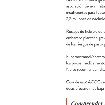
asociación tienen limit
insuficientes para fact
2,5 millones de nacimi
Riesgos de fiebre y dol
embarazo plantean grave
de los riesgos de parto
El paracetamol/acetami
los pocos medicamentos 
No se recomiendan alter
Guía de uso: ACOG reco
dosis efectiva más baja
Comprender la