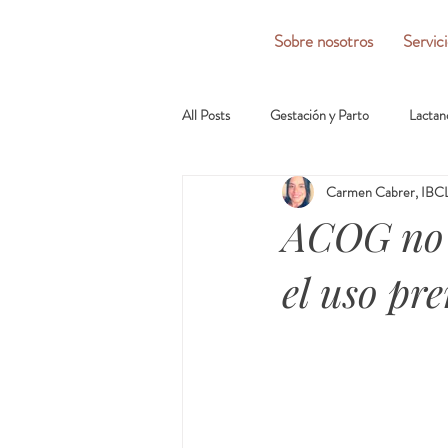
Sobre nosotros
Servic
All Posts
Gestación y Parto
Lactan
Carmen Cabrer, IBCL
ACOG no r
el uso pre