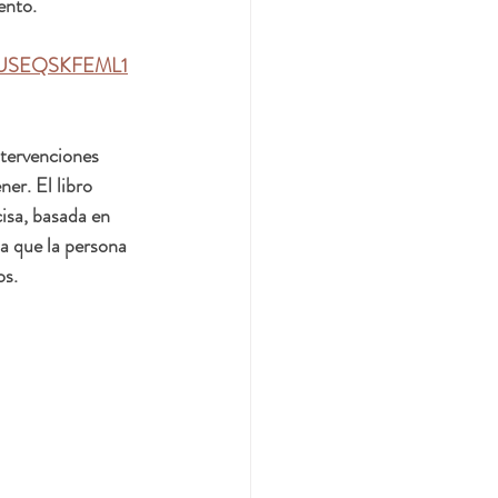
ento.
JEUSEQSKFEML1
ntervenciones 
er. El libro 
sa, basada en 
a que la persona 
s.  