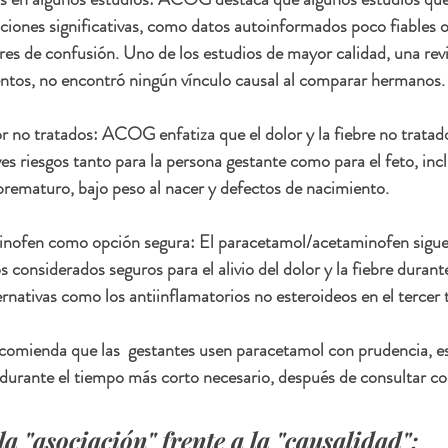
aciones significativas, como datos autoinformados poco fiables o
ores de confusión. Uno de los estudios de mayor calidad, una re
entos, no encontró ningún vínculo causal al comparar hermanos.
or no tratados: ACOG enfatiza que el dolor y la fiebre no tratad
s riesgos tanto para la persona gestante como para el feto, inc
 prematuro, bajo peso al nacer y defectos de nacimiento.
nofen como opción segura: El paracetamol/acetaminofen sigue
considerados seguros para el alivio del dolor y la fiebre durant
nativas como los antiinflamatorios no esteroideos en el tercer 
mienda que las  gestantes usen paracetamol con prudencia, es d
 durante el tiempo más corto necesario, después de consultar c
 "asociación" frente a la "causalidad":