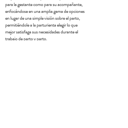
para la gestante como para su acompañante, 
enfocándose en una amplia gama de opciones 
en lugar de una simple visión sobre el parto, 
permitiéndole a la parturienta elegir lo que 
mejor satisfaga sus necesidades durante el 
trabajo de parto y parto. 
Las clases combinan los diferentes metodos 
de parto tradicionales, como Lamaze, Bradley, 
Alexander e Hipnoparto. 
Con las 
técnicas de Lamaze 
se le enseña a la 
gestante a utilizar técnicas de relajación y de 
respiración junto con la asistencia el 
acompañante para experimentar un parto más 
relajado. 
Con las técnicas del 
metodo Bradley
 se hace 
hincapié en el ambiente especial durante el 