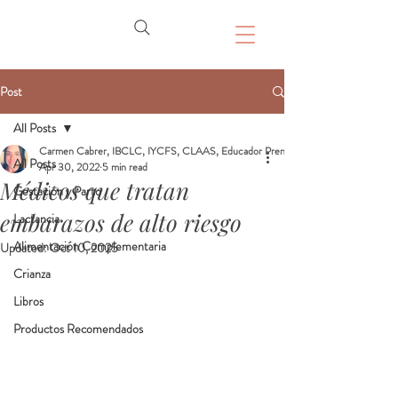
Post
All Posts
Carmen Cabrer, IBCLC, IYCFS, CLAAS, Educador Prenatal, Doula
All Posts
Apr 30, 2022
5 min read
Médicos que tratan
Gestación y Parto
embarazos de alto riesgo
Lactancia
Alimentación Complementaria
Updated:
Oct 10, 2025
Crianza
Libros
Productos Recomendados