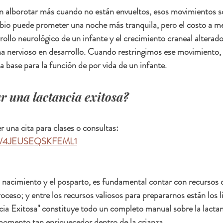
n alborotar más cuando no están envueltos, esos movimientos so
mbio puede prometer una noche más tranquila, pero el costo a m
rrollo neurológico de un infante y el crecimiento craneal alterad
ema nervioso en desarrollo. Cuando restringimos ese movimiento, 
a base para la función de por vida de un infante.
r una lactancia exitosa?
 una cita para clases o consultas:  
age/4JEUSEQSKFEML1
l nacimiento y el posparto, es fundamental contar con recursos
ceso; y entre los recursos valiosos para prepararnos están los lib
ia Exitosa" constituye todo un completo manual sobre la lactan
momento tan enriquecedor dentro de la crianza. 