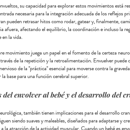
vueltos, su capacidad para explorar estos movimientos está res
ntrada necesaria para la integración adecuada de los reflejos pri
gran pueden retrasar hitos como rodar, gatear y, finalmente, cami
a afuera, afectando el equilibrio, la coordinación e incluso la re
en la vida.
ibre movimiento juega un papel en el fomento de la certeza neuro
 través de la repetición y la retroalimentación. Envuelver puede 
nervioso de la "práctica" esencial para moverse contra la gravedad
r la base para una función cerebral superior.
 del envolver al bebé y el desarrollo del c
neurológica, también tienen implicaciones para el desarrollo cran
iguen siendo suaves y maleables, diseñados para adaptarse y cre
 a la atracción de la actividad muscular. Cuando un bebé es envu