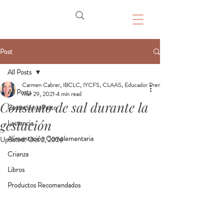
Post
All Posts
Carmen Cabrer, IBCLC, IYCFS, CLAAS, Educador Prenatal, Doula
All Posts
Mar 29, 2021
4 min read
Consumo de sal durante la
Gestación y Parto
gestación
Lactancia
Alimentación Complementaria
Updated:
Oct 2, 2024
Crianza
Libros
Productos Recomendados