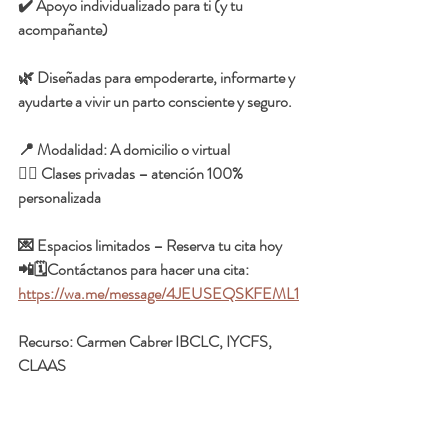
✔️ Apoyo individualizado para ti (y tu 
acompañante)
🌿 Diseñadas para empoderarte, informarte y 
ayudarte a vivir un parto consciente y seguro.
📍 Modalidad: A domicilio o virtual
👩‍⚕️ Clases privadas – atención 100% 
personalizada
💌 Espacios limitados – Reserva tu cita hoy
📲🗓️Contáctanos para hacer una cita:  
https://wa.me/message/4JEUSEQSKFEML1
Recurso: 
Carmen Cabrer IBCLC, IYCFS, 
CLAAS