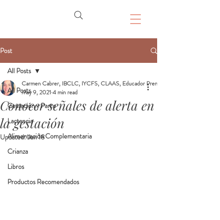
Post
All Posts
Carmen Cabrer, IBCLC, IYCFS, CLAAS, Educador Prenatal, Doula
All Posts
May 9, 2021
4 min read
Conocer señales de alerta en
Gestación y Parto
la gestación
Lactancia
Alimentación Complementaria
Updated:
Jun 18
Crianza
Libros
Productos Recomendados