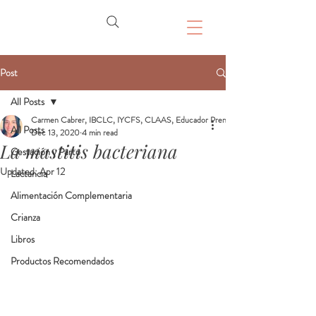
Post
All Posts
Carmen Cabrer, IBCLC, IYCFS, CLAAS, Educador Prenatal, Doula
All Posts
Dec 13, 2020
4 min read
La mastitis bacteriana
Gestación y Parto
Updated:
Apr 12
Lactancia
Alimentación Complementaria
Crianza
Libros
Productos Recomendados