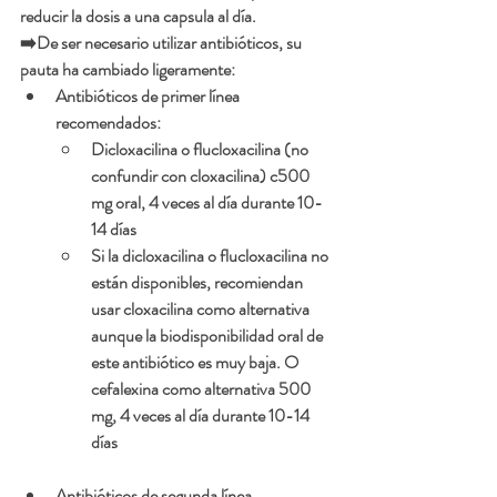
reducir la dosis a una capsula al día.  
➡️De ser necesario utilizar antibióticos, su 
pauta ha cambiado ligeramente:
Antibióticos de primer línea 
recomendados: 
Dicloxacilina o flucloxacilina (no 
confundir con cloxacilina) c500 
mg oral, 4 veces al día durante 10-
14 días
Si la dicloxacilina o flucloxacilina no 
están disponibles, recomiendan 
usar cloxacilina como alternativa 
aunque la biodisponibilidad oral de 
este antibiótico es muy baja. O 
cefalexina como alternativa 500 
mg, 4 veces al día durante 10-14 
días
Antibióticos de segunda línea 