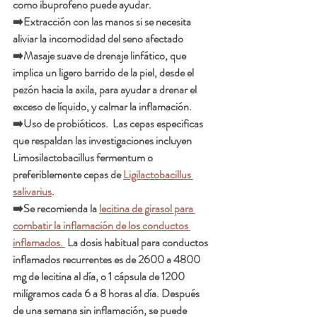
como ibuprofeno puede ayudar.
➡️Extracción con las manos si se necesita 
aliviar la incomodidad del seno afectado
➡️Masaje suave de drenaje linfático, que 
implica un ligero barrido de la piel, desde el 
pezón hacia la axila, para ayudar a drenar el 
exceso de líquido, y calmar la inflamación.  
➡️Uso de probióticos.  Las cepas especificas 
que respaldan las investigaciones incluyen 
Limosilactobacillus fermentum o 
preferiblemente cepas de 
Ligilactobacillus 
salivarius
.  
➡️Se recomienda la 
lecitina de girasol para 
combatir la inflamación de los conductos 
inflamados. 
 La dosis habitual para conductos 
inflamados recurrentes es de 2600 a 4800 
mg de lecitina al día, o 1 cápsula de 1200 
miligramos cada 6 a 8 horas al día. Después 
de una semana sin inflamación, se puede 