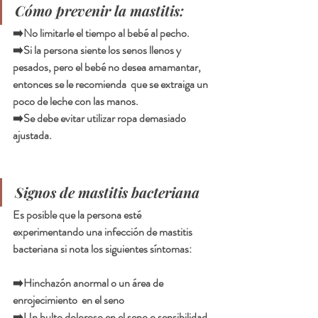
Cómo prevenir la mastitis: 
➡️No limitarle el tiempo al bebé al pecho. 
➡️Si la persona siente los senos llenos y 
pesados, pero el bebé no desea amamantar, 
entonces se le recomienda  que se extraiga un 
poco de leche con las manos. 
➡️Se debe evitar utilizar ropa demasiado 
ajustada.
Signos de mastitis bacteriana
Es posible que la persona esté 
experimentando una infección de mastitis 
bacteriana si nota los siguientes síntomas:
➡️Hinchazón anormal o un área de 
enrojecimiento  en el seno
➡️Un bulto doloroso en el seno o sensibilidad 