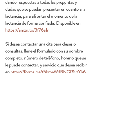
dando respuestas a todas las preguntas y 
dudas que se puedan presentar en cuanto a la 
lactancia, para afrontar el momento de la 
lactancia de forma confiada. Disponible en 
https://amzn.to/3f76a1r 
Si desea contactar una cita para clases o 
consultas, llene el formulario con su nombre 
completo, número de teléfono, horario que se 
le puede contactar, y servicio que desea recibir 
en 
https://forms.gle/t5bmeWdBNGR1yzYh6
#embarazo
#gestación
#nacimiento
#parto
#posparto
#lactancia
#amamantamiento
#crianza
#ibclc
#contultoriadelactancia
#iycfs
Lactancia