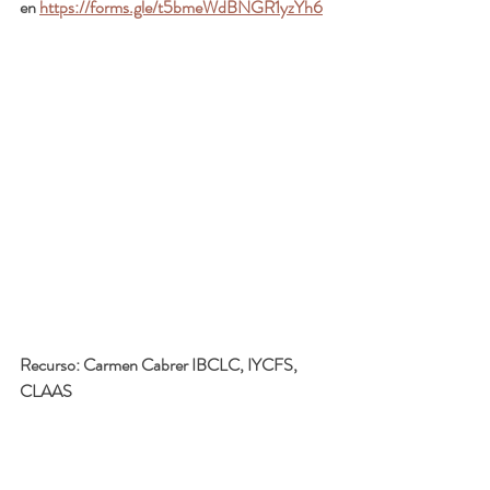
en 
https://forms.gle/t5bmeWdBNGR1yzYh6
Recurso: 
Carmen Cabrer IBCLC, IYCFS, 
CLAAS