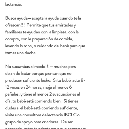
lactancia.  
Busca ayuda—
acepta la ayuda cuando te la 
ofrezcan!!!  Permite que tus amistades y 
familiares te ayuden con la limpieza, con la 
compra, con la preparación de comida, 
lavando la ropa, o cuidando del bebé para que 
tomes una ducha.  
No sucumbas al miedo!!!
—muchas pers  
dejan de lactar porque piensan que no 
producen suficiente leche.  Si tu bebé lacta 8-
12 veces en 24 horas, moja al menos 6 
pañales, y tiene al menos 2 evacuaciones al 
día, tu bebé está comiendo bien.  Si tienes 
dudas si el bebé está comiendo suficiente, 
visita una consultora de lactancia IBCLC o 
grupo de apoyo para criadores.  De ser 
necesario, estas te orientaran a que hacer para 