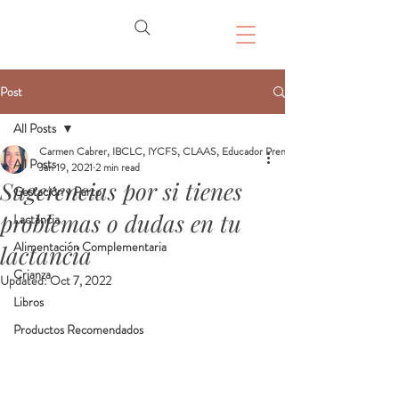
Post
All Posts
Carmen Cabrer, IBCLC, IYCFS, CLAAS, Educador Prenatal, Doula
All Posts
Jan 19, 2021
2 min read
Sugerencias por si tienes
Gestación y Parto
problemas o dudas en tu
Lactancia
Alimentación Complementaria
lactancia
Crianza
Updated:
Oct 7, 2022
Libros
Productos Recomendados