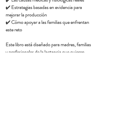
✔️ Estrategias basadas en evidencia para 
mejorar la producción
✔️ Cómo apoyar a las familias que enfrentan 
este reto
Este libro está diseñado para madres, familias 
y profesionales de la lactancia que quieren 
entender el tema con información clara y 
basada en evidencia.
💛 Porque la lactancia no debería estar llena 
de culpa, sino de información y apoyo.
📚 Consíguelo ahora 
https://a.co/d/0iAXRVBI
¡Tu lactancia puede mejorar, y este libro te 
acompaña en el camino! 💕