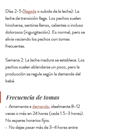
Días 2-5 (
llegada
 o subida de la leche): La 
leche de transición llega. Los pechos suelen 
hincharse, sentirse llenos, calientes o incluso 
dolorosos (ingurgitación). Es normal, pero se 
alivia vaciando los pechos con tomas 
frecuentes.
Semana 2: La leche madura se establece. Los 
pechos suelen ablandarse un poco, pero la 
producción se regula según la demanda del 
bebé.
Frecuencia de tomas
•  Amamanta a 
demanda
, idealmente 8-12 
veces o más en 24 horas (cada 1.5-3 horas). 
No esperes horarios fijos.
•  No dejes pasar más de 3-4 horas entre 