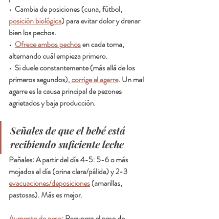
•  Cambia de posiciones (cuna, fútbol, 
posición biológica
) para evitar dolor y drenar 
bien los pechos.
•  
Ofrece ambos pechos
 en cada toma, 
alternando cuál empieza primero.
•  Si duele constantemente (más allá de los 
primeros segundos), 
corrige el agarre
. Un mal 
agarre es la causa principal de pezones 
agrietados y baja producción.
Señales de que el bebé está 
recibiendo suficiente leche
Pañales: A partir del día 4-5: 5-6 o más 
mojados al día (orina clara/pálida) y 2-3 
evacuaciones/deposiciones
 (amarillas, 
pastosas). Más es mejor.
Aumento de peso
: Recupera el peso de 