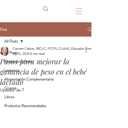
Post
All Posts
Carmen Cabrer, IBCLC, IYCFS, CLAAS, Educador Prenatal, Doula
All Posts
Apr 5, 2021
6 min read
Pasos para mejorar la
Gestación y Parto
ganancia de peso en el bebé
Lactancia
Alimentación Complementaria
lactado
Crianza
Updated:
Jan 7
Libros
Productos Recomendados