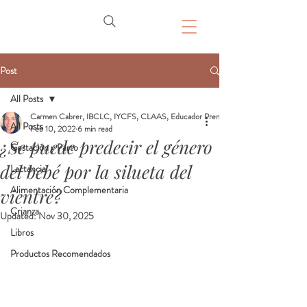
Post
All Posts
Carmen Cabrer, IBCLC, IYCFS, CLAAS, Educador Prenatal, Doula
All Posts
Feb 10, 2022
6 min read
¿Se puede predecir el género
Gestación y Parto
del bebé por la silueta del
Lactancia
Alimentación Complementaria
vientre?
Crianza
Updated:
Nov 30, 2025
Libros
Productos Recomendados