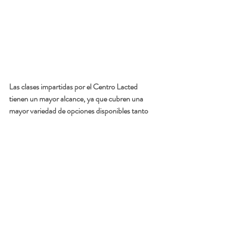
Las clases impartidas por el Centro Lacted 
tienen un mayor alcance, ya que cubren una 
mayor variedad de opciones disponibles tanto 
para la gestante como para su acompañante, 
enfocándose en una amplia gama de opciones 
en lugar de una simple visión sobre el parto, 
permitiéndole a la parturienta elegir lo que 
mejor satisfaga sus necesidades durante el 
trabajo de parto y parto. 
Las clases combinan los diferentes metodos 
de parto tradicionales, como Lamaze, Bradley, 