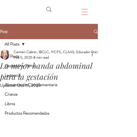
Post
All Posts
Carmen Cabrer, IBCLC, IYCFS, CLAAS, Educador Prenatal, Doula
All Posts
Feb 5, 2025
8 min read
La mejor banda abdominal
Gestación y Parto
para la gestación
Lactancia
Alimentación Complementaria
Updated:
Oct 16, 2025
Crianza
Libros
Productos Recomendados