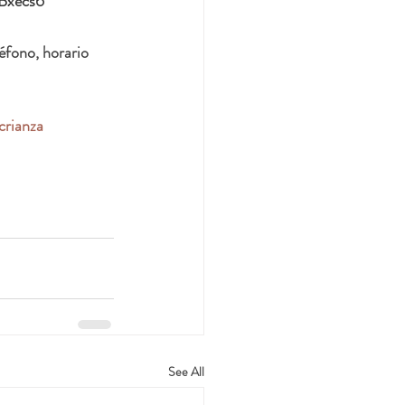
3Bxecs6
éfono, horario 
crianza
See All