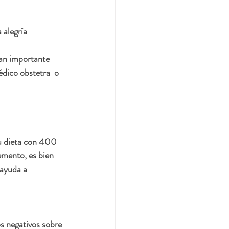
alegría 
an importante 
dico obstetra  o 
u dieta con 400 
emento, es bien 
ayuda a 
s negativos sobre 