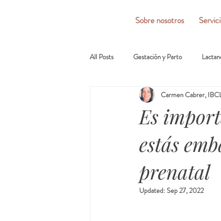
Sobre nosotros
Servic
All Posts
Gestación y Parto
Lactan
Carmen Cabrer, IBCL
Es import
estás emb
prenatal
Updated:
Sep 27, 2022