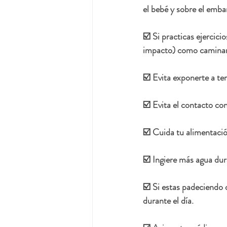
el bebé y sobre el emba
☑️ Si practicas ejercici
impacto) como caminar,
☑️ Evita exponerte a te
☑️ Evita el contacto co
☑️ Cuida tu alimentació
☑️ Ingiere más agua dur
☑️ Si estas padeciendo 
durante el día.