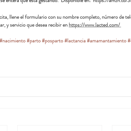
se entera que está gestando.  Disponible en:  
https://amzn.to/
cita, llene el formulario con su nombre completo, número de tel
r, y servicio que desea recibir en 
https://www.lacted.com/ 
#nacimiento
#parto
#posparto
#lactancia
#amamantamiento
#