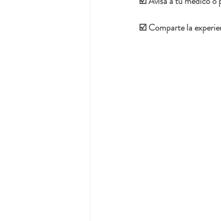
☑️ Avisa a tu médico o 
☑️ Comparte la experie