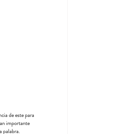
cia de este para 
tan importante 
a palabra.