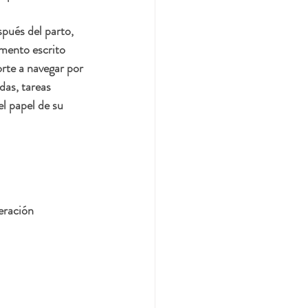
pués del parto, 
umento escrito 
rte a navegar por 
das, tareas 
l papel de su 
eración