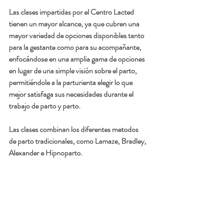
Las clases impartidas por el Centro Lacted 
tienen un mayor alcance, ya que cubren una 
mayor variedad de opciones disponibles tanto 
para la gestante como para su acompañante, 
enfocándose en una amplia gama de opciones 
en lugar de una simple visión sobre el parto, 
permitiéndole a la parturienta elegir lo que 
mejor satisfaga sus necesidades durante el 
trabajo de parto y parto. 
Las clases combinan los diferentes metodos 
de parto tradicionales, como Lamaze, Bradley, 
Alexander e Hipnoparto. 
Con las 
técnicas de Lamaze 
se le enseña a la 
gestante a utilizar técnicas de relajación y de 
respiración junto con la asistencia el 
acompañante para experimentar un parto más 