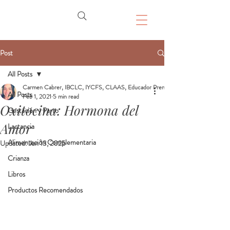
Post
All Posts
Carmen Cabrer, IBCLC, IYCFS, CLAAS, Educador Prenatal, Doula
All Posts
Feb 1, 2021
5 min read
Oxitocina: Hormona del
Gestación y Parto
Amor
Lactancia
Alimentación Complementaria
Updated:
Jun 13, 2025
Crianza
Libros
Productos Recomendados