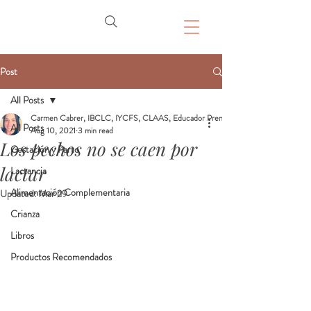
Post
All Posts
Carmen Cabrer, IBCLC, IYCFS, CLAAS, Educador Prenatal, Doula
All Posts
Aug 10, 2021
3 min read
Los pechos no se caen por
Gestación y Parto
lactar
Lactancia
Alimentación Complementaria
Updated:
Mar 29
Crianza
Libros
Productos Recomendados