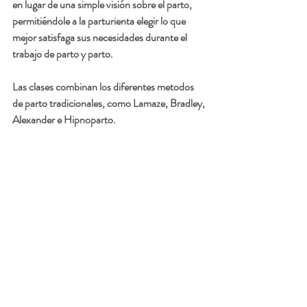
en lugar de una simple visión sobre el parto, 
permitiéndole a la parturienta elegir lo que 
mejor satisfaga sus necesidades durante el 
trabajo de parto y parto. 
Las clases combinan los diferentes metodos 
de parto tradicionales, como Lamaze, Bradley, 
Alexander e Hipnoparto. 
Con las 
técnicas de Lamaze 
se le enseña a la 
gestante a utilizar técnicas de relajación y de 
respiración junto con la asistencia el 
acompañante para experimentar un parto más 
relajado. 
Con las técnicas del 
metodo Bradley
 se hace 
hincapié en el ambiente especial durante el 
trabajo de parto—un ambiente calmado, 
sereno, cómodo. 