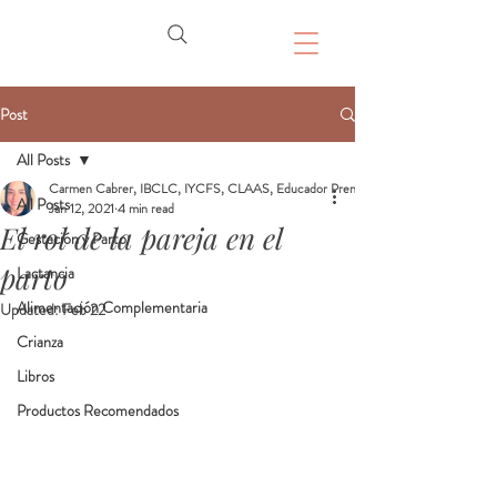
Post
All Posts
Carmen Cabrer, IBCLC, IYCFS, CLAAS, Educador Prenatal, Doula
All Posts
Jan 12, 2021
4 min read
El rol de la pareja en el
Gestación y Parto
parto
Lactancia
Alimentación Complementaria
Updated:
Feb 22
Crianza
Libros
Productos Recomendados