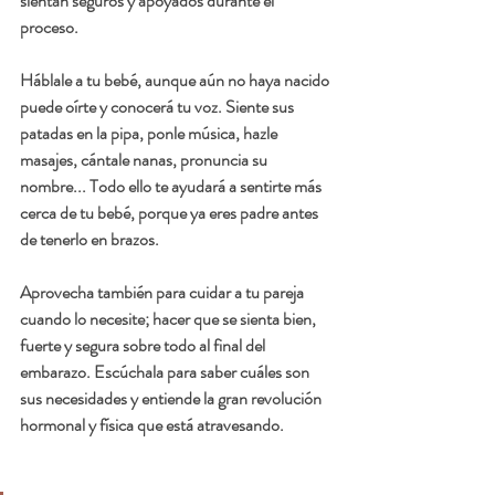
sientan seguros y apoyados durante el 
proceso.
Háblale a tu bebé, aunque aún no haya nacido 
puede oírte y conocerá tu voz. Siente sus 
patadas en la pipa, ponle música, hazle 
masajes, cántale nanas, pronuncia su 
nombre... Todo ello te ayudará a sentirte más 
cerca de tu bebé, porque ya eres padre antes 
de tenerlo en brazos.
Aprovecha también para cuidar a tu pareja 
cuando lo necesite; hacer que se sienta bien, 
fuerte y segura sobre todo al final del 
embarazo. Escúchala para saber cuáles son 
sus necesidades y entiende la gran revolución 
hormonal y física que está atravesando.