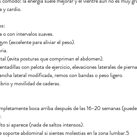
cómodo: la energía suele mejorar y el vientre aún no es muy gra
a y cardio.
os:
 o con intervalos suaves.
m (excelente para aliviar el peso).
ria.
atal (evita posturas que compriman el abdomen).
ntadillas con pelota de ejercicio, elevaciones laterales de pierna
lancha lateral modificada, remos con bandas o peso ligero.
ibrio y movilidad de caderas.
ompletamente boca arriba después de las 16-20 semanas (puede r
.
o si aparece (nada de saltos intensos).
 soporte abdominal si sientes molestias en la zona lumbar.5