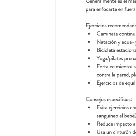
Generalmente es el más 
para enfocarte en fuerz
Ejercicios recomendad
Caminata continua
Natación y aqua-gy
Bicicleta estaciona
Yoga/pilates pren
Fortalecimiento: se
contra la pared, p
Ejercicios de equil
Consejos específicos:
Evita ejercicios c
sanguíneo al bebé)
Reduce impacto alt
Usa un cinturón de