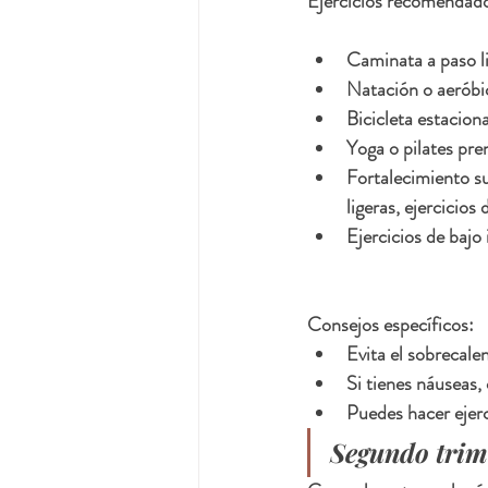
Ejercicios recomendad
Caminata a paso li
Natación o aeróbic
Bicicleta estaciona
Yoga o pilates pre
Fortalecimiento su
ligeras, ejercicios
Ejercicios de bajo
Consejos específicos:
Evita el sobrecale
Si tienes náuseas,
Puedes hacer ejerc
Segundo trim