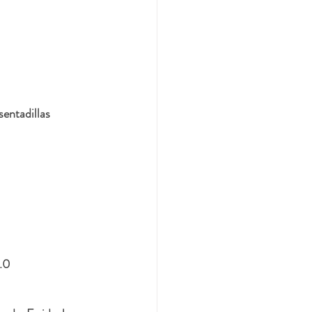
sentadillas 
o.0