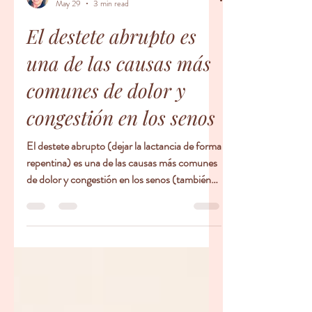
Carmen Cabrer, IBCLC, IYCFS, CLAAS, Educador Prenatal, Doula
May 29
3 min read
El destete abrupto es
una de las causas más
comunes de dolor y
congestión en los senos
El destete abrupto (dejar la lactancia de forma
repentina) es una de las causas más comunes
de dolor y congestión en los senos (también
llamada ingurgitación o congestión mamaria).
Esto ocurre porque la leche sigue
produciéndose, pero ya no se extrae con la
misma frecuencia, lo que genera acumulación,
hinchazón, tensión, dolor e incluso riesgo de