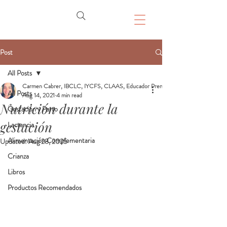
Post
All Posts
Carmen Cabrer, IBCLC, IYCFS, CLAAS, Educador Prenatal, Doula
All Posts
Aug 14, 2021
4 min read
Nutrición durante la
Gestación y Parto
gestación
Lactancia
Alimentación Complementaria
Updated:
Aug 28, 2025
Crianza
Libros
Productos Recomendados