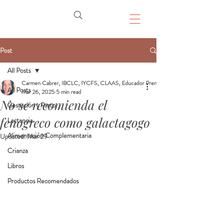
Post
All Posts
Carmen Cabrer, IBCLC, IYCFS, CLAAS, Educador Prenatal, Doula
All Posts
Mar 26, 2025
5 min read
No se recomienda el
Gestación y Parto
fenogreco como galactagogo
Lactancia
Alimentación Complementaria
Updated:
Mar 29
Crianza
Libros
Productos Recomendados