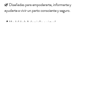
🌿 Diseñadas para empoderarte, informarte y 
ayudarte a vivir un parto consciente y seguro.
📍 Modalidad: A domicilio o virtual
👩‍⚕️ Clases privadas – atención 100% 
personalizada
💌 Espacios limitados – Reserva tu cita hoy
📲🗓️Contáctanos para hacer una cita:  
https://wa.me/message/4JEUSEQSKFEML1
Recurso: 
Carmen Cabrer IBCLC, IYCFS, 
CLAAS