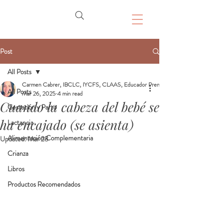
Post
All Posts
Carmen Cabrer, IBCLC, IYCFS, CLAAS, Educador Prenatal, Doula
All Posts
Mar 26, 2025
4 min read
Cuando la cabeza del bebé se
Gestación y Parto
ha encajado (se asienta)
Lactancia
Alimentación Complementaria
Updated:
Mar 28
Crianza
Libros
Productos Recomendados