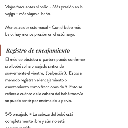
Viajes frecuentes al baño
 - Más presión en la 
vejiga = más viajes al baño.
Menos acidez estomacal 
- Con el bebé más 
bajo, hay menos presión en el estómago.
Registro de encajamiento
El médico obstetra o  partera puede confirmar 
si el bebé se ha encajado sintiendo 
suavemente el vientre,  (
palpación
).  Estos a 
menudo registran el encajamiento o 
asentamiento como fracciones de 5. Esto se 
refiere a cuánto de la cabeza del bebé todavía 
se puede sentir por encima de la pelvis.
5/5 encajado =
 La cabeza del bebé está 
completamente libre y aún no está 
comprometida.