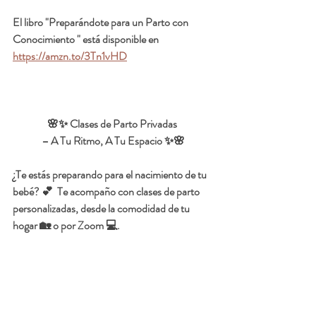
El libro "Preparándote para un Parto con 
Conocimiento " está disponible en 
https://amzn.to/3Tn1vHD
🌸✨ Clases de Parto Privadas 
– A Tu Ritmo, A Tu Espacio ✨🌸
¿Te estás preparando para el nacimiento de tu 
bebé? 💕  Te acompaño con clases de parto 
personalizadas, desde la comodidad de tu 
hogar 🏡 o por Zoom 💻.