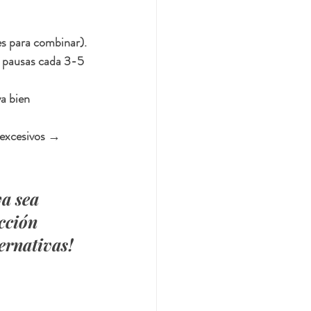
es para combinar).
, pausas cada 3-5 
a bien 
 excesivos → 
a sea 
cción 
ernativas!