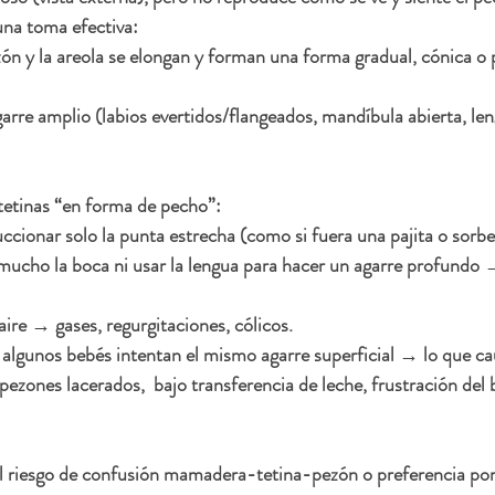
una toma efectiva:
zón y la areola se elongan y forman una forma gradual, cónica o 
arre amplio (labios evertidos/flangeados, mandíbula abierta, le
etinas “en forma de pecho”:
uccionar solo la punta estrecha (como si fuera una pajita o sorbe
mucho la boca ni usar la lengua para hacer un agarre profundo 
ire → gases, regurgitaciones, cólicos.
, algunos bebés intentan el mismo agarre superficial → lo que c
 pezones lacerados,  bajo transferencia de leche, frustración del
riesgo de confusión mamadera-tetina-pezón o preferencia por e