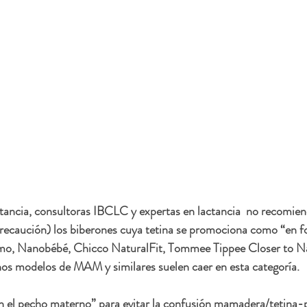
tancia, consultoras IBCLC y expertas en lactancia  no recomien
ecaución) los biberones cuya tetina se promociona como “en f
 Nanobébé, Chicco NaturalFit, Tommee Tippee Closer to Na
nos modelos de MAM y similares suelen caer en esta categoría.
 el pecho materno” para evitar la confusión mamadera/tetina-p