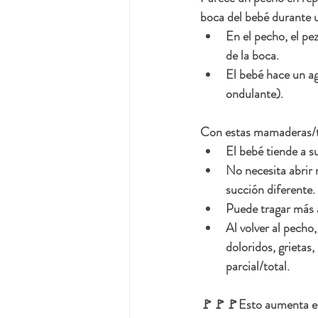
boca del bebé durante 
En el pecho, el pe
de la boca.
El bebé hace un ag
ondulante).
Con estas mamaderas/t
El bebé tiende a s
No necesita abrir 
succión diferente.
Puede tragar más a
Al volver al pecho
doloridos, grietas,
parcial/total.
🚩🚩🚩Esto aumenta el 