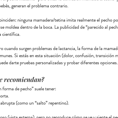
ebés, generan el problema contrario.
oinciden: ninguna mamadera/tetina imita realmente el pecho por
e moldea dentro de la boca. La publicidad de “parecido al pech
 científica.
ro cuando surgen problemas de lactancia, la forma de la mamade
munes. Si estás en esta situación (dolor, confusión, transición m
ede darte pruebas personalizadas y probar diferentes opciones.
se recomiendan?
 forma de pecho” suele tener:
orta.
abrupta (como un “salto” repentino).
so (vista externa), pero no reproduce cómo se ve y siente el pe