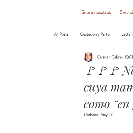
Sobre nosotros
Servic
All Posts
Gestación y Parto
Lactan
Carmen Cabrer, IBCL
🚩🚩🚩 No
cuya mam
como “en 
Updated:
May 27