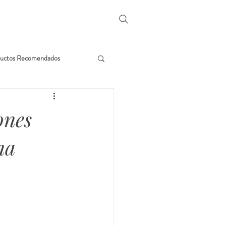
uctos Recomendados
ones
na