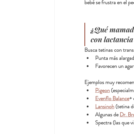
bebé se frustra en el p
¿Qué mamader
con lactanci
Busca tetinas con transi
Punta más alargada
Favorecen un agar
Ejemplos muy recomend
Pigeon
 (especial
Evenflo Balance
+ 
Lansinoh
 (tetina 
Algunas de 
Dr. Br
Spectra (las que v