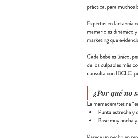
práctica, para muchos b
Expertas en lactancia c
mamario es dinámico y s
marketing que evidencia
Cada bebé es único, pe
de los culpables más co
consulta con IBCLC  pu
¿Por qué no 
La mamadera/tetina “en
Punta estrecha y c
Base muy ancha y 
Parece un pecho en repo