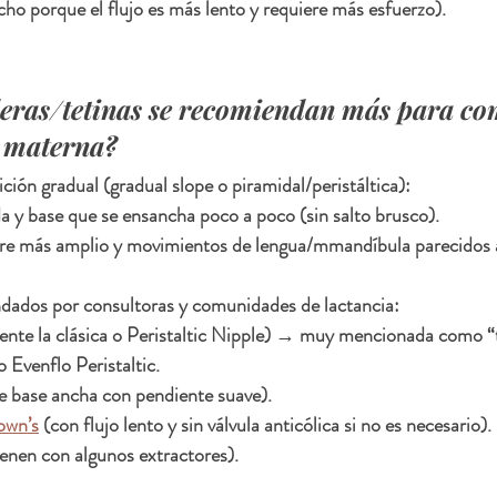
echo porque el flujo es más lento y requiere más esfuerzo).
as/tetinas se recomiendan más para co
a materna?
ción gradual (gradual slope o piramidal/peristáltica):
 y base que se ensancha poco a poco (sin salto brusco).
re más amplio y movimientos de lengua/mmandíbula parecidos a 
ados por consultoras y comunidades de lactancia:
mente la clásica o Peristaltic Nipple) → muy mencionada como 
o Evenflo Peristaltic.
de base ancha con pendiente suave).
own’s
 (con flujo lento y sin válvula anticólica si no es necesario).
ienen con algunos extractores).