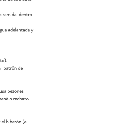
piramidal dentro 
ngua adelantada y 
to).
→ patrón de 
ausa pezones 
 bebé o rechazo 
l biberón (el 