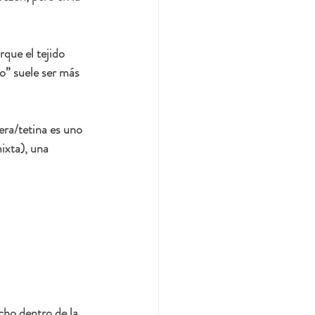
que el tejido 
o” suele ser más 
ra/tetina es uno 
ixta), una 
 
cho dentro de la 