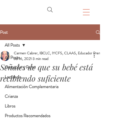
Post
All Posts
Carmen Cabrer, IBCLC, IYCFS, CLAAS, Educador Prenatal, Doula
All Posts
Jul 16, 2021
3 min read
Señales de que su bebé está
Gestación y Parto
recibiendo suficiente
Lactancia
Alimentación Complementaria
Crianza
Libros
Productos Recomendados