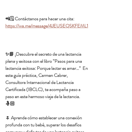
📲🗓️ Contáctanos para hacer una cita:  
https://wa.me/message/4JEUSEQSKFEML1
✨📘 ¡Descubre el secreto de una lactancia 
plena y exitosa con el libro 
“Pasos para una 
lactancia exitosa: Porque lactar es amar…”  
En 
este guía práctica, Carmen Cabrer, 
Consultora Internacional de Lactancia 
Certificada (IBCLC), te acompaña paso a 
paso en este hermoso viaje de la lactancia. 
🤱🏻
🌷 Aprende cómo establecer una conexión 
profunda con tu bebé, superar los desafíos 
comunes y disfrutar de una lactancia exitosa 