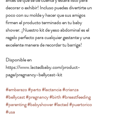
antes de que se dé cuenta y estará listo para 
decorar o exhibir! Incluso puedes divertirte un 
poco con su molde y hacer que sus amigos 
firmen el producto terminado en tu baby 
shower. ¡Nuestro kit de yeso abdominal es el 
regalo perfecto para cualquier gestante y una 
excelente manera de recordar tu barriga!
Disponible en 
https://www.lactedbaby.com/product-
page/pregnancy-bellycast-kit
#embarazo
#parto
#lactancia
#crianza
#bellycast
#pregnancy
#birth
#breastfeeding
#parenting
#babyshower
#lacted
#puertorico
#usa