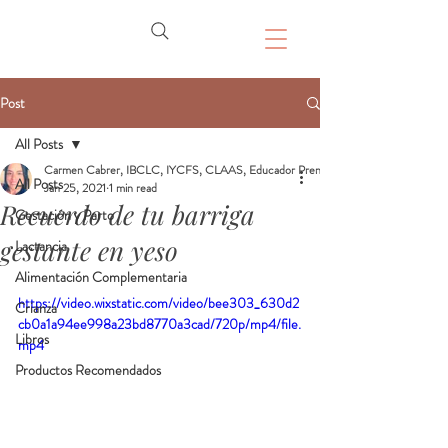
Post
All Posts
Carmen Cabrer, IBCLC, IYCFS, CLAAS, Educador Prenatal, Doula
All Posts
Jan 25, 2021
1 min read
Recuerdo de tu barriga
Gestación y Parto
gestante en yeso
Lactancia
Alimentación Complementaria
https://video.wixstatic.com/video/bee303_630d2
Crianza
cb0a1a94ee998a23bd8770a3cad/720p/mp4/file.
Libros
mp4
Productos Recomendados