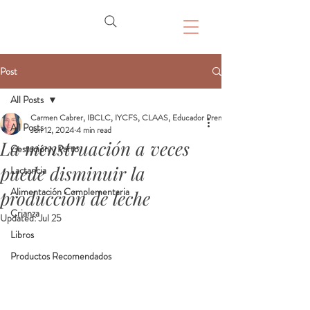
Post
All Posts
Carmen Cabrer, IBCLC, IYCFS, CLAAS, Educador Prenatal, Doula
All Posts
Jun 12, 2024
4 min read
La menstruación a veces
Gestación y Parto
puede disminuir la
Lactancia
Alimentación Complementaria
producción de leche
Crianza
Updated:
Jul 25
Libros
Productos Recomendados