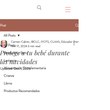
Post
All Posts
Carmen Cabrer, IBCLC, IYCFS, CLAAS, Educador Prenatal, Doula
All Posts
Nov 17, 2024
3 min read
Protege a tu bebé durante
Gestación y Parto
las navidades
Lactancia
Alimentación Complementaria
Updated:
Dec 1, 2024
Crianza
Libros
Productos Recomendados