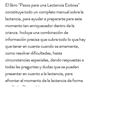
El libro "Pasos para una Lactancia Exitosa" 
constituye todo un completo manual sobre la 
lactancia, para ayudar a prepararte para este 
momento tan enriquecedor dentro de la 
crianza. Incluye una combinación de 
información precisa que cubre todo lo que hay 
que tener en cuenta cuando se amamanta, 
como resolver dificultades, hasta 
circunstancias especiales, dando respuestas a 
todas las preguntas y dudas que se puedan 
presentar en cuanto a la lactancia, para 
afrontar el momento de la lactancia de forma 
confiada. Disponible en 
https://amzn.to/3f76a1r 
Si desea contactar una cita para clases o 
consultas, llene el formulario con su nombre 