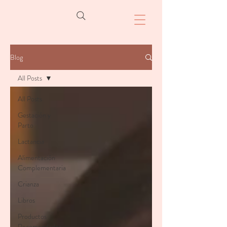
Blog
All Posts
All Posts
Gestación y
Parto
Lactancia
Alimentación
Complementaria
Crianza
Libros
Productos
Recomendados