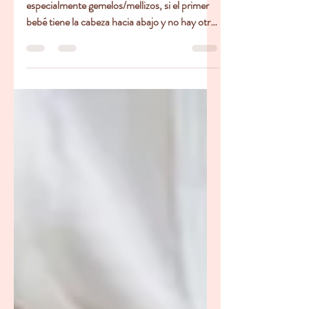
múltiples
Puede dar a luz por vía vaginal con múltiples,
especialmente gemelos/mellizos, si el primer
bebé tiene la cabeza hacia abajo y no hay otras
complicaciones, aunque es más común que al
menos un bebé nazca por cesárea o requiera
una intervención como fórceps. Muchos
nacimientos de gemelos son vaginales
(alrededor del 25-40%), pero las decisiones
dependen de las posiciones de los bebés, su
salud y la evaluación del proveedor, amenudo
con una epidural para un manejo más fácil si e