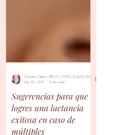
Carmen Cabrer, IBCLC, IYCFS, CLAAS, Educador Prenatal, Doula