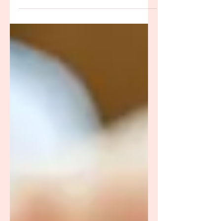
El último trimestre del embarazo no es fácil, y
mucho menos cuando el embarazo es
múltiple…hay doble ración de acidez, de dolor
de espalda, de nausea y de las otras
incomodidades relacionadas al embarazo. El
último trimestre (semanas 28-40) de un
embarazo múltiple es un momento de
crecimiento significativo, aumento de las
molestias y monitoreo cuidadoso tanto para
los bebés como para la persona gestante.
Síntomas como dolor de espalda, hinchazón y
dificultad para respirar so