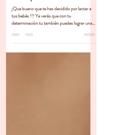
Apr 20, 2021
5 min read
Sugerencias para que
logres una lactancia
exitosa en caso de
múltiples
¡Que bueno que te has decidido por lactar a
tus bebés !!! Ya verás que con tu
determinación tu también puedes lograr una
lactancia exitosa. Tu cuerpo es capaz de
producir suficiente leche para uno, dos, tres, o
más bebés . Así que no te desanimes. ¡Lactar a
múltiples no es imposible!!! Si acabas de tener
a tus bebés, la lactancia puede ser doblemente
desafiante al principio: después de todo,
tienes varias bocas que alimentar, varios