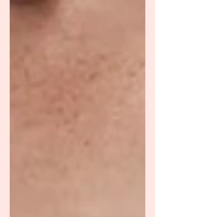
junto con el tubo, con la lengua en la posición
correcta y con los labios formando un sello en
el dedo, la leche pasa por el tubo de
alimentación desde una jeringa, jeringa con
punta, o de un recipiente o biberón con leche.
La alimentación con el dedo es una alt