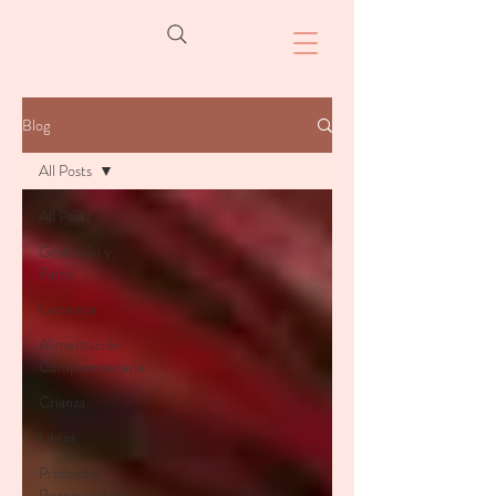
Blog
All Posts
All Posts
Gestación y
Parto
Lactancia
Alimentación
Complementaria
Crianza
Libros
Productos
Recomendados