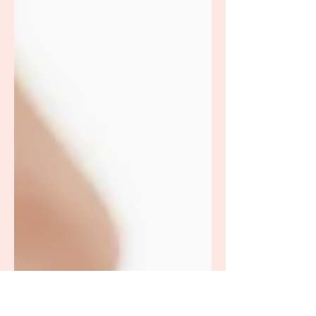
un sistema de lactancia suplementario le
permite suplementar al bebé directamente al
pecho, es decir, se amamanta al mismo
tiempo que el bebé recibe el suplemento. Un
suplementador o relactador de lactancia
consiste en un tubo delgado y flexible, que va
dentro de un recipiente que contiene la leche.
El otro extremo del tubo se inserta en la boc