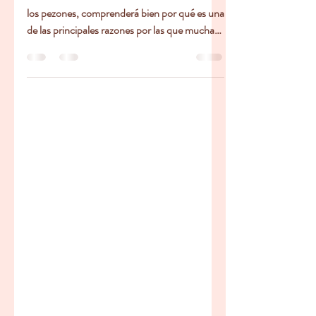
adoloridos
Si actualmente está luchando con el dolor en
los pezones, comprenderá bien por qué es una
de las principales razones por las que muchas
personas abandonan la lactancia en los
primeros días. Hay muchas opciones de
tratamiento diferentes, y la misma opción no
funcionará para todas las situaciones. En
primer lugar, es de suma importancia abordar
la causa del dolor en el pezón. La mayoría de
los daños en los pezones son causados por un
agarre incorrecto. También hay otras condi