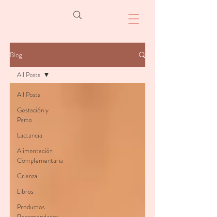
Blog
All Posts
All Posts
Gestación y
Parto
Lactancia
Alimentación
Complementaria
Crianza
Libros
Productos
Recomendados