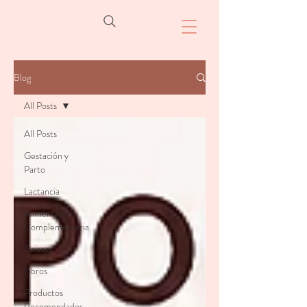
Blog
All Posts
All Posts
Gestación y
Parto
Lactancia
Alimentación
Complementaria
Crianza
Libros
Productos
Recomendados