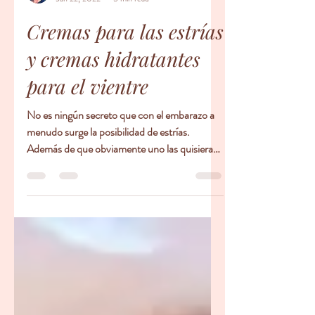
Carmen Cabrer, IBCLC, IYCFS, CLAAS, Educador Prenatal, Doula
Jan 22, 2022
5 min read
Cremas para las estrías
y cremas hidratantes
para el vientre
No es ningún secreto que con el embarazo a
menudo surge la posibilidad de estrías.
Además de que obviamente uno las quisiera
poder tratar de evitar, una crema para las
estrías de alta calidad a menudo puede ayudar
tanto a evitarlas, como a manejarlas si
aparecen. Se recomienda que cuando se