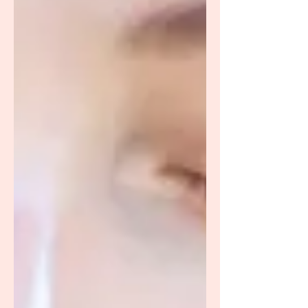
compre una crema para las estrías, se
considere tanto los ingredientes como el tipo
de piel, y cual crema o aceite es el
recomendable. Además, debido a que las
cremas para las estrías gene