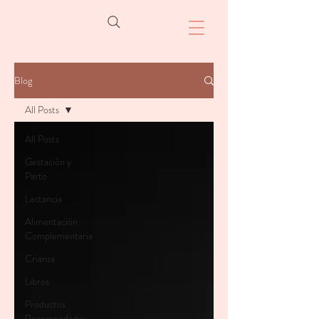
Blog
All Posts
All Posts
Gestación y
Parto
Lactancia
Alimentación
Complementaria
Crianza
Libros
Productos
Recomendados