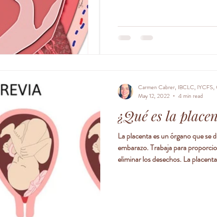
del parto. Este apego anormal p
(hemorragia) potencialmente mortal en 
accreta puede afectar hasta 1 de
placenta accreta ha aumentado en
Carmen Cabrer, IBCLC, IYCFS, 
May 12, 2022
4 min read
¿Qué es la place
La placenta es un órgano que se de
embarazo. Trabaja para proporcion
eliminar los desechos. La placenta
umbilical. Por lo general, la placen
la pared interna del útero. La pla
embarazo donde la placenta (el órgano que crece en el útero para
proporcionar oxígeno y nutrientes