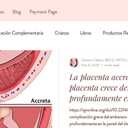
ios
Blog
Payment Page
tación Complementaria
Crianza
Libros
Productos R
Carmen Cabrer, IBCLC, IYCFS, 
Nov 9, 2025
4 min read
La placenta accr
placenta crece d
profundamente en
no se desprende 
https://ajronline.org/doi/10.2214
complicación grave del embarazo 
del parto
profundamente en la pared del út