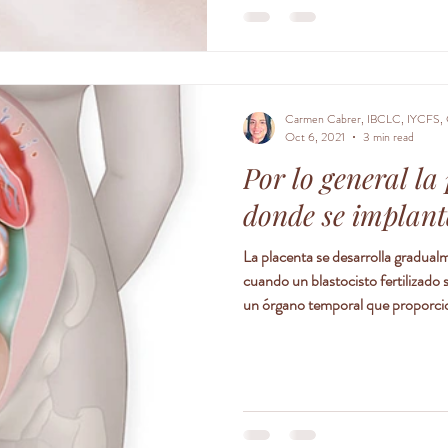
Carmen Cabrer, IBCLC, IYCFS, 
Oct 6, 2021
3 min read
Por lo general la
donde se implanta
La placenta se desarrolla gradua
cuando un blastocisto fertilizado s
un órgano temporal que proporcion
elimina los desechos. Por lo gener
el óvulo fertilizado; y puede crece
ubicación donde se encuentra las 
🔺Anterior: la parte