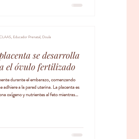
CLAAS, Educador Prenatal, Doula
 placenta se desarrolla
 el óvulo fertilizado
lmente durante el embarazo, comenzando
e adhiere a la pared uterina. La placenta es
a oxígeno y nutrientes al feto mientras
al la placenta se desarrolla donde se implanta
r en cualquier parte del útero. Según la
placenta se utilizan estos términos médicos: