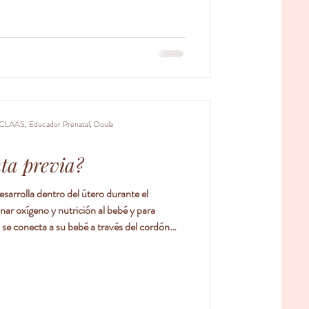
uede provocar un sangrado masivo
la madre durante el parto. La placenta
 cada 533 embarazos. La aparición de
 las últimas décad
CLAAS, Educador Prenatal, Doula
nta previa?
sarrolla dentro del útero durante el
ar oxígeno y nutrición al bebé y para
 se conecta a su bebé a través del cordón
ta está unida a la parte superior o lateral de
centa previa es una complicación del
 al bebé)