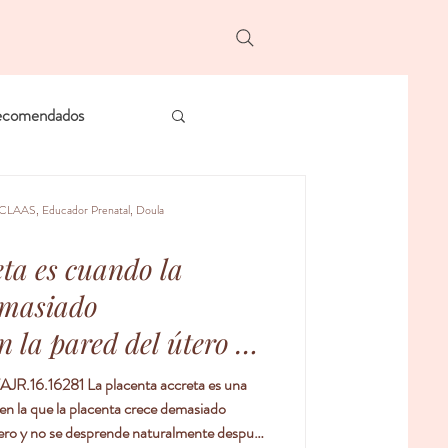
ecomendados
CLAAS, Educador Prenatal, Doula
eta es cuando la
emasiado
 la pared del útero y
naturalmente después
/AJR.16.16281 La placenta accreta es una
en la que la placenta crece demasiado
ero y no se desprende naturalmente después