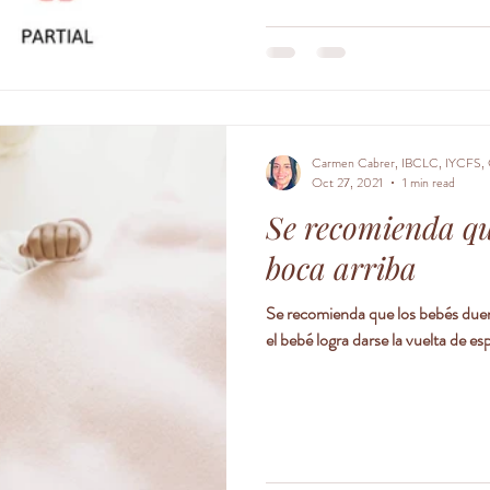
Carmen Cabrer, IBCLC, IYCFS, 
Oct 27, 2021
1 min read
Se recomienda qu
boca arriba
Se recomienda que los bebés duerman 
el bebé logra darse la vuelta de esp