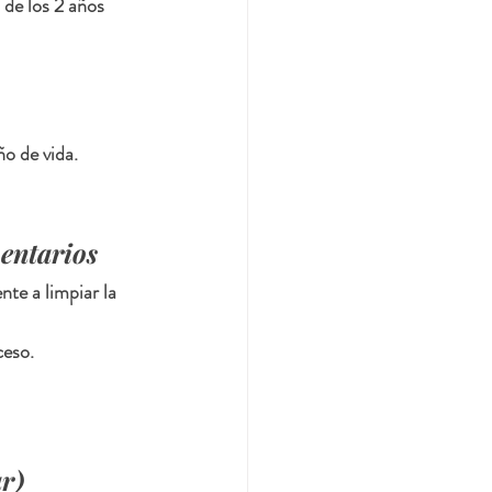
 de los 2 años 
ño de vida.
entarios
te a limpiar la 
ceso.
ar)