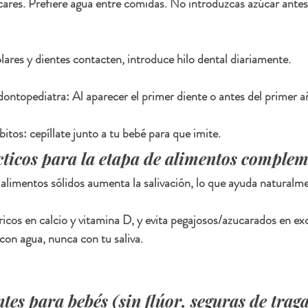
cares. Prefiere agua entre comidas. No introduzcas azúcar antes
res y dientes contacten, introduce hilo dental diariamente.
odontopediatra: Al aparecer el primer diente o antes del primer a
tos: cepíllate junto a tu bebé para que imite.
cticos para la etapa de alimentos complem
alimentos sólidos aumenta la salivación, lo que ayuda naturalmen
icos en calcio y vitamina D, y evita pegajosos/azucarados en ex
con agua, nunca con tu saliva.
ntes para bebés (sin flúor, seguras de trag