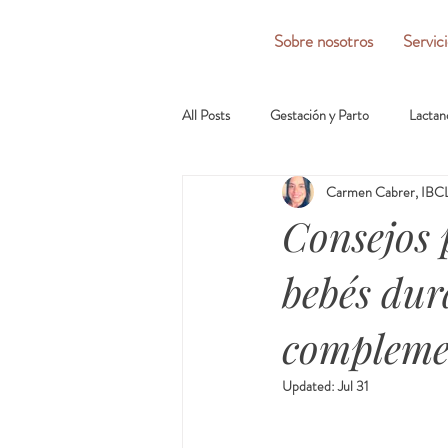
Sobre nosotros
Servic
All Posts
Gestación y Parto
Lactan
Carmen Cabrer, IBCL
Consejos 
bebés dur
complemen
Updated:
Jul 31