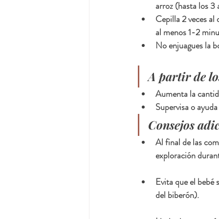
arroz (hasta los 3
Cepilla 2 veces al
al menos 1-2 minu
No enjuagues la bo
A partir de l
Aumenta la cantid
Supervisa o ayuda 
Consejos adi
Al final de las co
exploración durant
Evita que el bebé 
del biberón).