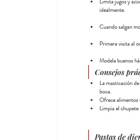
Limita jugos y azú
idealmente.
Cuando salgan mola
Primera visita al 
Modela buenos hábi
Consejos prá
La masticación de 
boca.
Ofrece alimentos r
Limpia el chupete 
Pastas de die