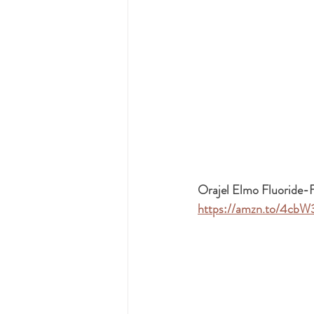
Orajel Elmo Fluoride-
https://amzn.to/4cb