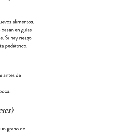
nuevos alimentos, 
 basan en guías 
. Si hay riesgo 
ta pediátrico. 
e antes de 
 boca.
eses)
 un grano de 