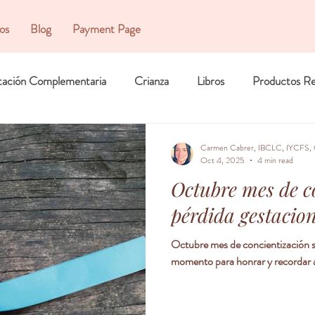
ios
Blog
Payment Page
tación Complementaria
Crianza
Libros
Productos R
Carmen Cabrer, IBCLC, IYCFS, 
Oct 4, 2025
4 min read
Octubre mes de c
pérdida gestacion
Octubre mes de concientización sob
momento para honrar y recordar a