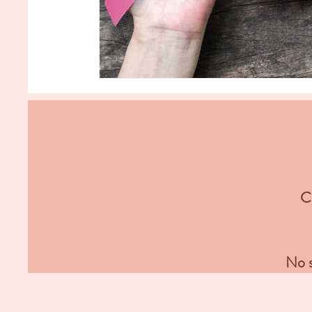
Co
No s