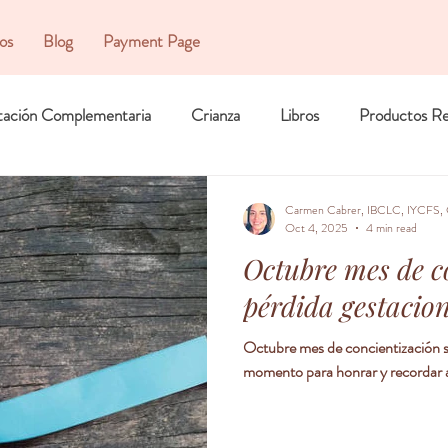
ios
Blog
Payment Page
tación Complementaria
Crianza
Libros
Productos R
Carmen Cabrer, IBCLC, IYCFS, 
Oct 4, 2025
4 min read
Octubre mes de c
pérdida gestacion
Octubre mes de concientización sob
momento para honrar y recordar a