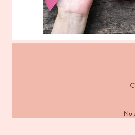
Co
No s