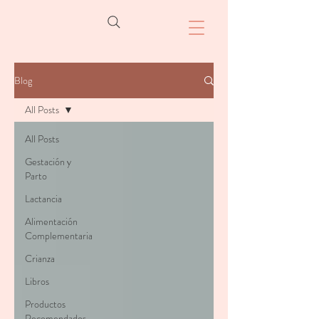
Blog
All Posts
All Posts
Gestación y
Parto
Lactancia
Alimentación
Complementaria
Crianza
Libros
Productos
Recomendados