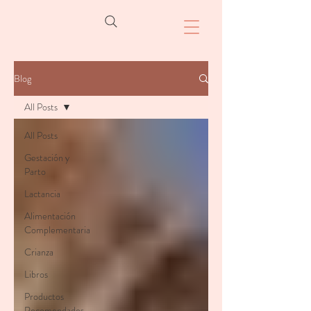
Blog
All Posts
All Posts
Gestación y
Parto
Lactancia
Alimentación
Complementaria
Crianza
Libros
Productos
Recomendados