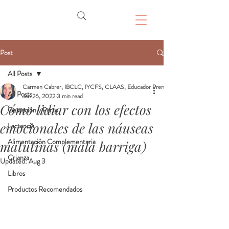
Post
All Posts
Carmen Cabrer, IBCLC, IYCFS, CLAAS, Educador Prenatal, Doula
All Posts
Jan 26, 2022
3 min read
Cómo lidiar con los efectos
Gestación y Parto
emocionales de las náuseas
Lactancia
Alimentación Complementaria
matutinas (mala barriga)
Crianza
Updated:
Aug 3
Libros
Productos Recomendados