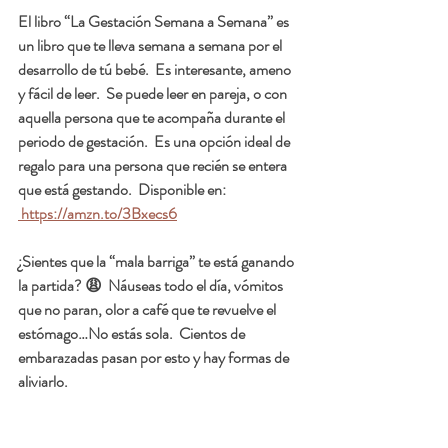
El libro “La Gestación Semana a Semana” es 
un libro que te lleva semana a semana por el 
desarrollo de tú bebé.  Es interesante, ameno 
y fácil de leer.  Se puede leer en pareja, o con 
aquella persona que te acompaña durante el 
periodo de gestación.  Es una opción ideal de 
regalo para una persona que recién se entera 
que está gestando.  Disponible en: 
 https://amzn.to/3Bxecs6
¿Sientes que la “mala barriga” te está ganando 
la partida? 😩  Náuseas todo el día, vómitos 
que no paran, olor a café que te revuelve el 
estómago…No estás sola.  Cientos de 
embarazadas pasan por esto y hay formas de 
aliviarlo.