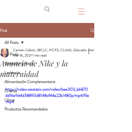
Post
All Posts
Carmen Cabrer, IBCLC, IYCFS, CLAAS, Educador Prenatal, Doula
All Posts
Mar 16, 2021
1 min read
Anuncio de Nike y la
Gestación y Parto
maternidad
Lactancia
Alimentación Complementaria
https://video.wixstatic.com/video/bee303_bb870
Crianza
dd16e9d4d38893d8148cf44e22b/480p/mp4/file
Libros
.mp4
Productos Recomendados