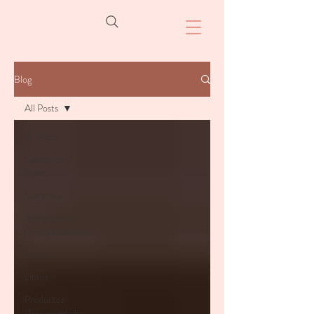
Blog
All Posts
All Posts
Gestación y
Parto
Lactancia
Alimentación
Complementaria
Crianza
Libros
Productos
Recomendados